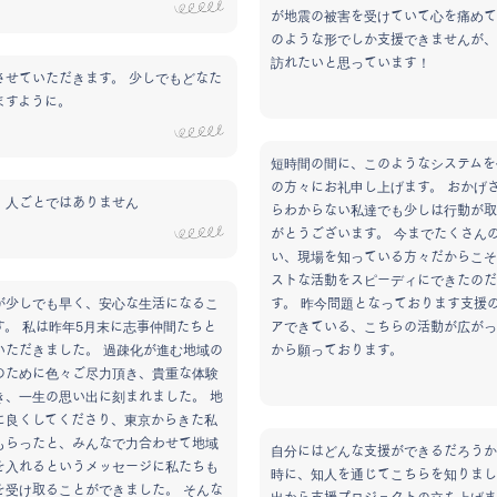
が地震の被害を受けていて心を痛めて
のような形でしか支援できませんが、
訪れたいと思っています！
させていただきます。 少しでもどなた
ますように。
短時間の間に、このようなシステムを
の方々にお礼申し上げます。 おかげ
、人ごとではありません
らわからない私達でも少しは行動が取
がとうございます。 今までたくさん
い、現場を知っている方々だからこそ
ストな活動をスピーディにできたのだ
が少しでも早く、安心な生活になるこ
す。 昨今問題となっております支援
す。 私は昨年5月末に志事仲間たちと
アできている、こちらの活動が広がっ
いただきました。 過疎化が進む地域の
から願っております。
のために色々ご尽力頂き、貴重な体験
き、一生の思い出に刻まれました。 地
に良くしてくださり、東京からきた私
もらったと、みんなで力合わせて地域
自分にはどんな支援ができるだろうか
を入れるというメッセージに私たちも
時に、知人を通じてこちらを知りまし
を受け取ることができました。 そんな