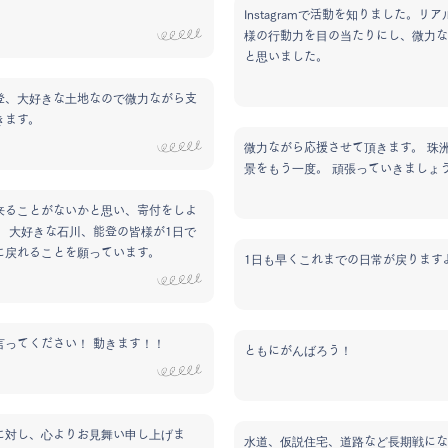
Instagramで活動を知りました。リ
様の行動力を目の当たりにし、微力な
と思いました。
登、大好きな土地なので微力ながら支
きます。
微力ながら応援させて頂きます。 珠
景をもう一度。 頑張っていきましょ
来ることがないかと思い、寄付をしよ
。 大好きな石川、能登の皆様が1日で
に戻れることを願っています。
1日も早くこれまでの日常が戻りますよ
言ってください！ 動きます！！
ともにがんばろう！
に対し、心よりお見舞い申し上げま
水道、仮説住宅、道路など長期戦にな