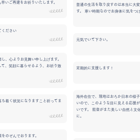
も早いご再建をお祈りいたします。
普通の生活を取り戻すのは本当に大変
す。 寒い時期なのでお身体に気をつ
てください
元気でいて下さい。
際し、心よりお見舞い申し上げます。
して、笑顔に暮らせるよう、お祈り致
定期的に支援します！
海外在住で、現地はおろか日本の様子
落ち着く状況になりますこと祈ってま
いので、このような目に見える応援が
いです。 能登がまた美しい自然と文
に。
興をのぞんでおります。