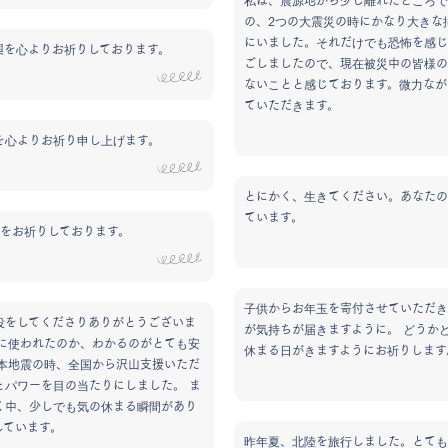
私は、震源地から少し離れたところで
の、2つの大震災の時にかなり大きな
にいました。それだけでも恐怖を感じ
興を心よりお祈りしております。
ごしましたので、現在被災中の皆様の
ないことと感じております。微力なが
ていただきます。
を心よりお祈り申し上げます。
とにかく、生きてください。あなたの
ています。
興をお祈りしております。
子供からお年玉を寄付させていただき
役をしてくださりありがとうございま
が気持ちが届きますように。 どうか
何に使われたのか、わかるのがとても安
休まる日がきますようにお祈りします
熊本地震の時、全国から沢山支援いただ
とパワーを目の当たりにしました。 ま
く中、少しでも気の休まる瞬間があり
しています。
昨年夏、北陸を旅行しました。とても