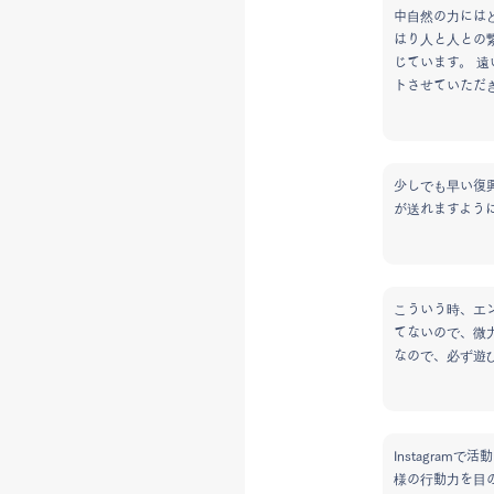
中自然の力には
はり人と人との
じています。 
トさせていただ
少しでも早い復
が送れますよう
こういう時、エ
てないので、微
なので、必ず遊
Instagra
様の行動力を目