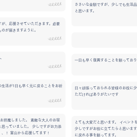
ささいな金額ですが、少しでも生活品
と思います。
すが、応援させていただきます。必要
ものが届きますように。
へ
一日も早く復興することを願っており
の生活が1日も早く元に戻ることをお祈
日々頑張っておられる皆様のお役に少
ただければありがたいです
にお邪魔しました。 素敵な大人のお宿
とても大変だと思います。 イベント
と思っていました。 少しですがお力添
少しですがお役に立てたらと思います
、、！ 富山から応援してます！
に戻れる事を願ってます。