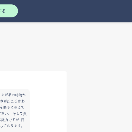
する
 まだあの時幼か
れが起こるかわ
を鮮明に覚えて
さい。 そして負
は微力ですが1日
っております。