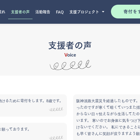
寄付を
流れ
支援者の声
活動報告
FAQ
支援プロジェクト
支援者の声
V
oice
助けるために寄付をします。8歳です。
阪神淡路大震災を経過したものです。
ったのですが寒くて暗くていつまた揺
からない日々怯えながら生活してたの
います。 寒いのでお身体に気をつけ下
けないでください。 私にできること
を願っております。
も早く皆さんに笑顔が戻りますよう願