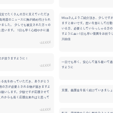
震災でたくさんの方に支えていただき
Micaさんよりご紹介頂き、少しです
半島地震のニュースに胸が締め付けられ
ますと幸いです。想いを形にして行動
いました。 少しでも被災された方々の
いる方、必要としていらっしゃる方の
と思います。 1日も早く心穏やかに過
すように🙏✨1日も早い復興をお祈り
。
川由佳
常が戻りますように！
一日でも早く、安心して落ち着いて過
すように
きる先を作っていただき、ありがとう
現地の方が必要とされる物が届きますよ
支援、義援金を長く続けていきましょ
お願いします。少額ですが応援させて
これからも長く応援出来ればと思って