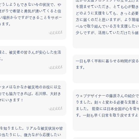
出から支援プロジェクトの立ち上げま
どうしようもできない今の状況で、や
を読ませていただき、とても心が動き
繋がりで希望と勇気が湧いてくると信
どのように支援をしても、きっと必要
遠い場所からですができることをサポー
方に届くのだと思いますが、より現場
きます。
ベルで取り組んでいる方を支援したい
少しですが、活用していただけたら嬉
興と、被災者の皆さんが安心した生活
に。
一日も早く平和に暮らせる時間が戻る
ます。
ンタメはなかなか被災地のお役には立
力でも協力できれば。石川県、大好き
ウェブデザイナーの藤原さんの紹介で
びにいきます！
りました。刻々と変わる必要な支援と
ました。 能登には日本全国が心を寄
す。一刻も早く日常を取り戻せますよ
mで活動を知りました。リアルな被災状況や皆
の当たりにし、微力ながら応援したい