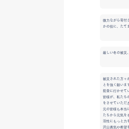
微力ながら寄付
かの役に、たて
厳しい冬の被災
被災された方々
とを強く願いま
能登に行かせて
皆様が、私たち
をさせていただ
元の皆様も本当
たちから元気を
活性にもっと力
沢山勇気や希望