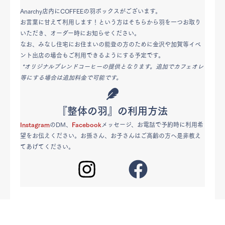
Anarchy店内にCOFFEEの羽ボックスがございます。
お言葉に甘えて利用します！という方はそちらから羽を一つお取り
いただき、オーダー時にお知らせください。
なお、みなし住宅にお住まいの能登の方のために金沢や加賀等イベ
ント出店の場合もご利用できるようにする予定です。
*オリジナルブレンドコーヒーの提供となります。追加でカフェオレ
等にする場合は追加料金で可能です。
『整体の羽』の利用方法
Instagram
のDM、
Facebook
メッセージ、お電話で予約時に利用希
望をお伝えください。お孫さん、お子さんはご高齢の方へ是非教え
てあげてください。