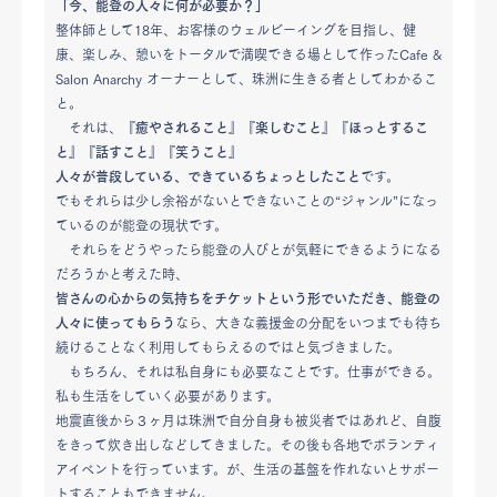
「今、能登の人々に何が必要か？」
整体師として18年、お客様のウェルビーイングを目指し、健
康、楽しみ、憩いをトータルで満喫できる場として作ったCafe &
Salon Anarchy オーナーとして、珠洲に生きる者としてわかるこ
と。
それは、
『癒やされること』『楽しむこと』『ほっとするこ
と』『話すこと』『笑うこと』
人々が普段している、できているちょっとしたこと
です。
でもそれらは少し余裕がないとできないことの“ジャンル”になっ
ているのが能登の現状です。
それらをどうやったら能登の人びとが気軽にできるようになる
だろうかと考えた時、
皆さんの心からの気持ちをチケットという形でいただき、能登の
人々に使ってもらう
なら、大きな義援金の分配をいつまでも待ち
続けることなく利用してもらえるのではと気づきました。
もちろん、それは私自身にも必要なことです。仕事ができる。
私も生活をしていく必要があります。
地震直後から３ヶ月は珠洲で自分自身も被災者ではあれど、自腹
をきって炊き出しなどしてきました。その後も各地でボランティ
アイベントを行っています。が、生活の基盤を作れないとサポー
トすることもできません。