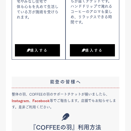
ちが届くチケットです。
宅やみなし住宅で
ハンドドリップで淹れる
体も心もを丸めて生活し
コーヒーのアロマも楽し
ている方が施術を受けら
め、リラックスできる時
れます。
間です。
購入する
購入する
能登の皆様へ
整体の羽、COFFEEの羽のサポートチケットが揃いましたら、
Instagram
、
Facebook
等でご報告します。店舗でもお知らせしま
す。是非ご利用ください。
『COFFEEの羽』利用方法