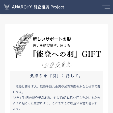
ANARCHY 能登復興 Project
気持ちを『羽』に託して。​
能登に暮らす人、能登を離れ金沢や加賀方面のみなし住宅で暮
らす人。
R6年1月1日の能登半島地震、そして9月に追い打ちをかけるかの
ように起こった水害により、これまでとは程遠い環境で暮らす
人々。