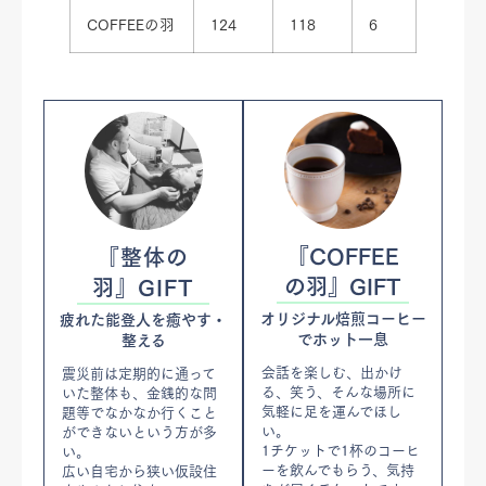
COFFEEの羽
124
118
6
『COFFEE
『整体の
の羽』GIFT
羽』GIFT
オリジナル焙煎コーヒー
疲れた能登人を癒やす・
でホット一息
整える
会話を楽しむ、出かけ
震災前は定期的に通って
る、笑う、そんな場所に
いた整体も、金銭的な問
気軽に足を運んでほし
題等でなかなか行くこと
い。
ができないという方が多
1チケットで1杯のコーヒ
い。
ーを飲んでもらう、気持
広い自宅から狭い仮設住